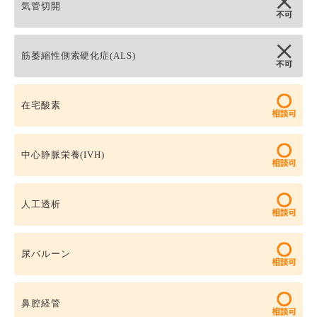
気管切開
筋萎縮性側索硬化症(ALS)
在宅酸素
中心静脈栄養(IVH)
人工透析
尿バルーン
鼻腔経管