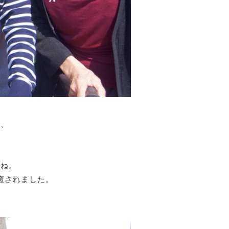
、、
すね。
癒されました。